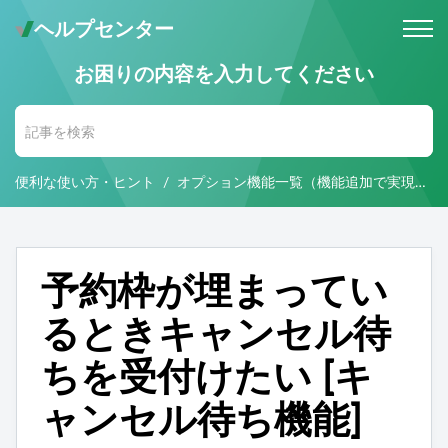
ヘルプセンター
お困りの内容を入力してください
メールでのお問い合わせ
問い合わせ受付後 (24時間365日)
当社営業時間内に返信します。
便利な使い方・ヒント
オプション機能一覧（機能追加で実現できること）
お電話・Web会議でのお問い合わせ
※予約制
事前にご予約いただいた日時に、
お電話・ Web会議にて対応いたします。
予約枠が埋まってい
るときキャンセル待
ちを受付けたい [キ
ャンセル待ち機能]