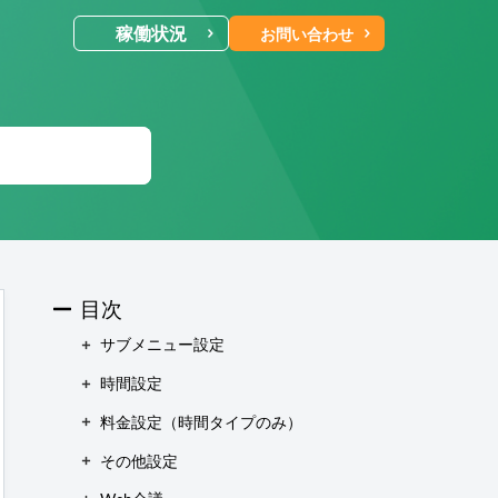
稼働状況
お問い合わせ
ールでのお問い合わせ
合わせ受付後 (24時間365日)
当社営業時
に返信します。
電話・Web会議でのお問い合わせ
目次
予約制
サブメニュー設定
にご予約いただいた日時に、
お電話・
時間設定
b会議にて対応いたします。
料金設定（時間タイプのみ）
その他設定