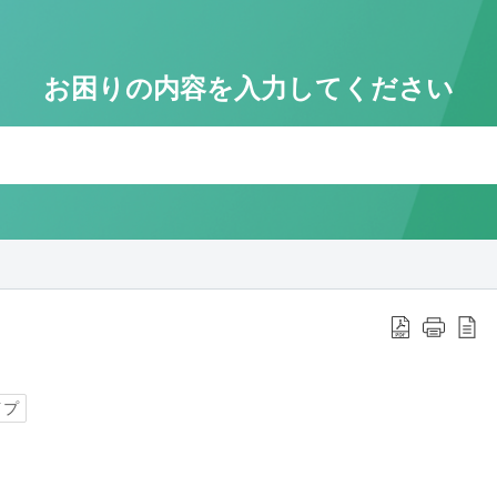
お困りの内容を入力してください
メ
問い
間内
お
※
事前
We
イプ