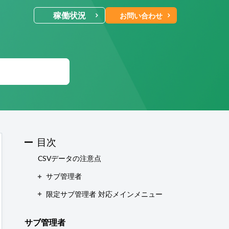
稼働状況
お問い合わせ
ールでのお問い合わせ
合わせ受付後 (24時間365日)
当社営業時
に返信します。
電話・Web会議でのお問い合わせ
目次
予約制
CSVデータの注意点
にご予約いただいた日時に、
お電話・
サブ管理者
b会議にて対応いたします。
限定サブ管理者 対応メインメニュー
サブ管理者