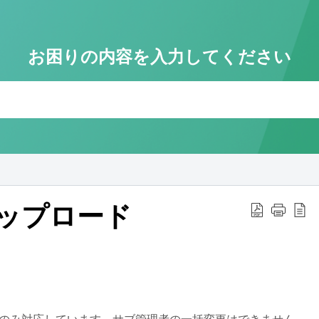
お困りの内容を入力してください
メ
問い
間内
お
※
アップロード
事前
We