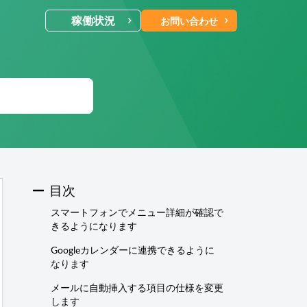
稼働状況
お問い合わせ
ールでのお問い合わせ
合わせ受付後 (24時間365日)
当社営業時
に返信します。
電話・Web会議でのお問い合わせ
目次
予約制
スマートフォンでメニュー詳細が確認で
にご予約いただいた日時に、
お電話・
きるようになります
b会議にて対応いたします。
Googleカレンダーに連携できるように
なります
メールに自動挿入する項目の仕様を変更
します