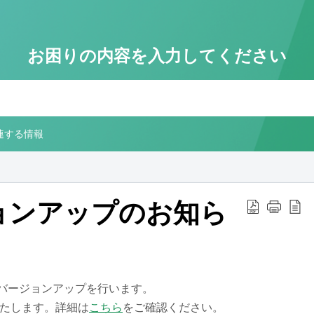
お困りの内容を入力してください
メ
問い
間内
連する情報
お
※
ージョンアップのお知ら
事前
We
RVEのバージョンアップを行います。
たします。詳細は
こちら
をご確認ください。